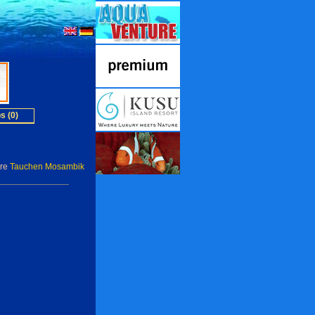
s (0)
ere
Tauchen Mosambik