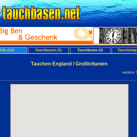
Alle (24)
Tauchbasen (5)
Tauchboote (0)
Tauchshops
Tauchen England / Großbritanien
weitere