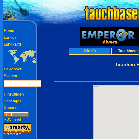
Home
Länder
Landkarte
Alle (0)
Tauchbasen
Tauchen E
Gewässer
Suchen
Hinzufügen
Sonstiges
Kontakt
RSS Feed
04.08.2026 09:00