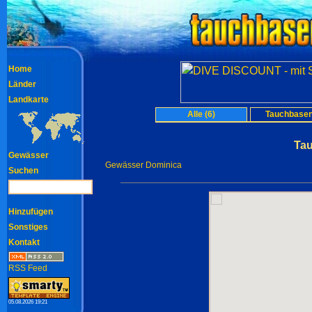
Home
Länder
Landkarte
Alle (6)
Tauchbasen
Ta
Gewässer
Gewässer Dominica
Suchen
Hinzufügen
Sonstiges
Kontakt
RSS Feed
05.08.2026 19:21