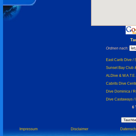
Ta
Ordnen nach:
East Carib Dive / 
Sunset Bay Club &
ALDive & W.A.T.E.
Cabrits Dive Cent
Dive Dominica / 
Dive Castaways /
6 
Impressum
Disclaimer
Datensch