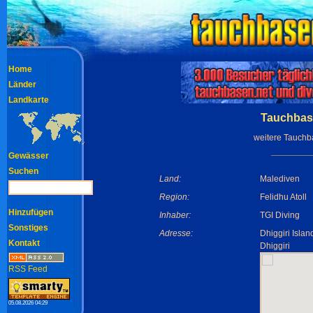
Home
Länder
Landkarte
Tauchbasi
weitere Tauchb
Gewässer
Suchen
Land:
Malediven
Region:
Felidhu Atoll
Hinzufügen
Inhaber:
TGI Diving
Sonstiges
Adresse:
Dhiggiri Islan
Kontakt
Dhiggiri
RSS Feed
05.08.2026 04:29