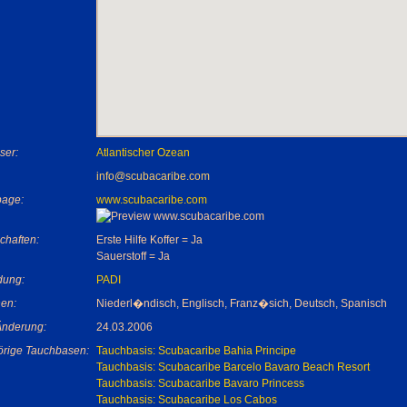
ser:
Atlantischer Ozean
info@scubacaribe.com
age:
www.scubacaribe.com
chaften:
Erste Hilfe Koffer = Ja
Sauerstoff = Ja
dung:
PADI
en:
Niederl�ndisch, Englisch, Franz�sich, Deutsch, Spanisch
 Änderung:
24.03.2006
rige Tauchbasen:
Tauchbasis: Scubacaribe Bahia Principe
Tauchbasis: Scubacaribe Barcelo Bavaro Beach Resort
Tauchbasis: Scubacaribe Bavaro Princess
Tauchbasis: Scubacaribe Los Cabos