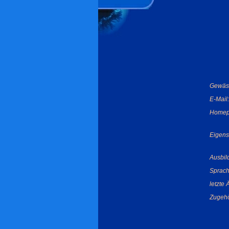
Gewäs
E-Mail:
Homep
Eigens
Ausbil
Sprach
letzte
Zugehö