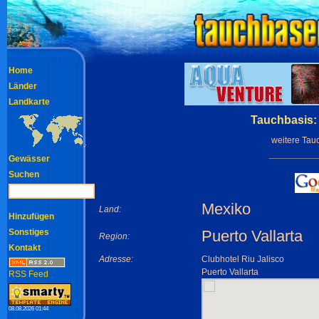
Home
Länder
Landkarte
Tauchbasis:
weitere Tau
Gewässer
Suchen
Mexiko
Land:
Hinzufügen
Sonstiges
Puerto Vallarta
Region:
Kontakt
Adresse:
Clubhotel Riu Jalisco
Puerto Vallarta
RSS Feed
08.08.2026 01:44