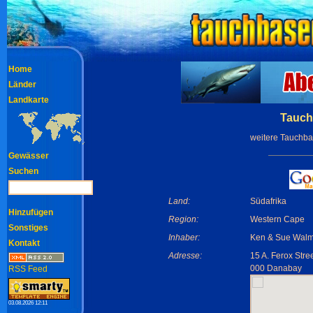
Home
Länder
Landkarte
Tauch
weitere Tauchba
Gewässer
Suchen
Land:
Südafrika
Hinzufügen
Region:
Western Cape
Sonstiges
Inhaber:
Ken & Sue Walm
Kontakt
Adresse:
15 A. Ferox Stre
000 Danabay
RSS Feed
03.08.2026 12:11