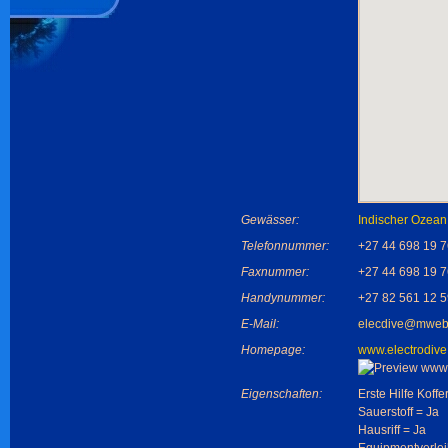
Gewässer:
Indischer Ozean
Telefonnummer:
+27 44 698 19 7
Faxnummer:
+27 44 698 19 7
Handynummer:
+27 82 561 12 5
E-Mail:
elecdive@mweb
Homepage:
www.electrodive
Eigenschaften:
Erste Hilfe Koffe
Sauerstoff = Ja
Hausriff = Ja