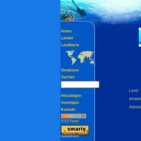
Home
Länder
Landkarte
Gewässer
Suchen
Land:
Hinzufügen
Inhabe
Sonstiges
Adress
Kontakt
RSS Feed
06.08.2026 04:25