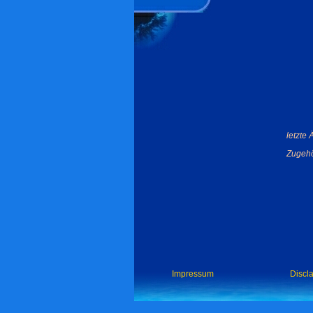
letzte
Zugehö
Impressum
Discl