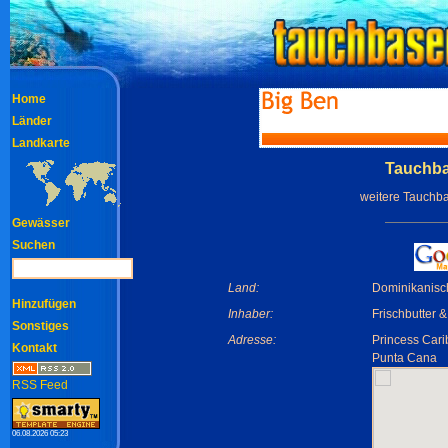
Home
Länder
Landkarte
Tauchba
weitere Tauchb
Gewässer
Suchen
Land:
Dominikanisc
Hinzufügen
Inhaber:
Frischbutter &
Sonstiges
Adresse:
Princess Cari
Kontakt
Punta Cana
RSS Feed
06.08.2026 05:23