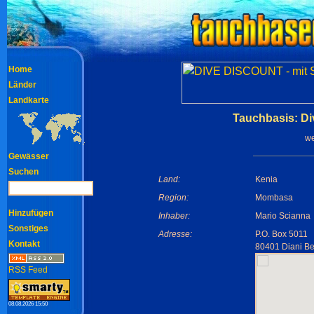
Home
Länder
Landkarte
Tauchbasis: Di
we
Gewässer
Suchen
Land:
Kenia
Region:
Mombasa
Hinzufügen
Inhaber:
Mario Scianna
Sonstiges
Adresse:
P.O. Box 5011
Kontakt
80401 Diani B
RSS Feed
08.08.2026 15:50