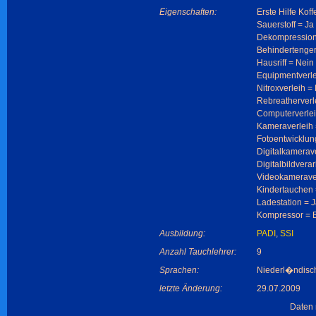
Eigenschaften:
Erste Hilfe Koff
Sauerstoff = Ja
Dekompression
Behindertenger
Hausriff = Nein
Equipmentverle
Nitroxverleih =
Rebreatherverl
Computerverlei
Kameraverleih 
Fotoentwicklun
Digitalkamerave
Digitalbildvera
Videokameraver
Kindertauchen 
Ladestation = J
Kompressor = 
Ausbildung:
PADI
,
SSI
Anzahl Tauchlehrer:
9
Sprachen:
Niederl�ndisch
letzte Änderung:
29.07.2009
Daten 