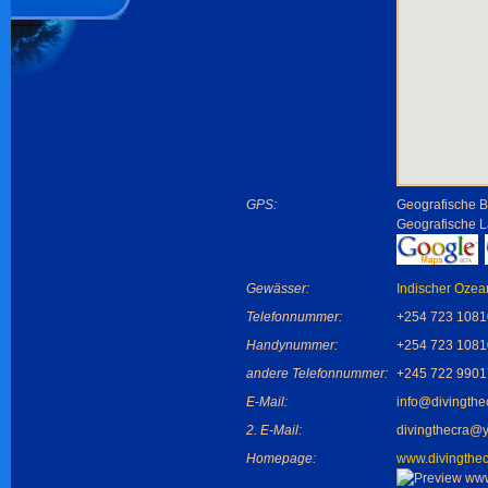
GPS:
Geografische B
Geografische 
Gewässer:
Indischer Ozea
Telefonnummer:
+254 723 1081
Handynummer:
+254 723 1081
andere Telefonnummer:
+245 722 9901
E-Mail:
info@divingthe
2. E-Mail:
divingthecra@
Homepage:
www.divingthe