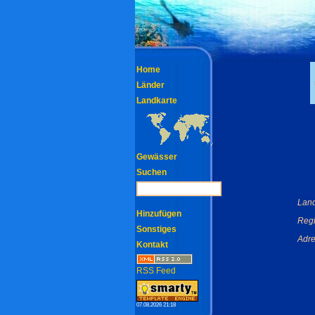
Home
Länder
Landkarte
Gewässer
Suchen
Land
Hinzufügen
Regi
Sonstiges
Adre
Kontakt
RSS Feed
07.08.2026 21:18