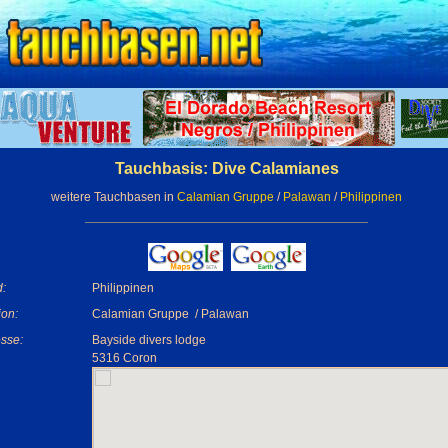
Tauchbasis: Dive Calamianes
weitere Tauchbasen in
Calamian Gruppe
/
Palawan
/
Philippinen
:
Philippinen
on:
Calamian Gruppe / Palawan
sse:
Bayside divers lodge
5316 Coron