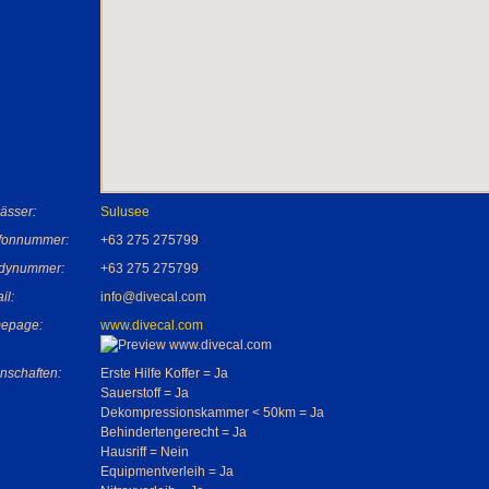
ässer:
Sulusee
efonnummer:
+63 275 275799
dynummer:
+63 275 275799
il:
info@divecal.com
epage:
www.divecal.com
nschaften:
Erste Hilfe Koffer = Ja
Sauerstoff = Ja
Dekompressionskammer < 50km = Ja
Behindertengerecht = Ja
Hausriff = Nein
Equipmentverleih = Ja