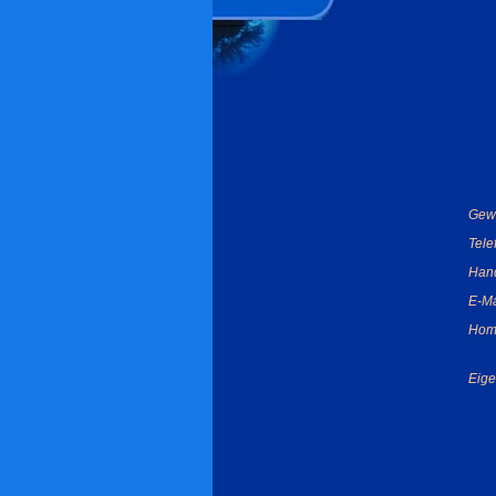
Gew
Tel
Han
E-Ma
Hom
Eige