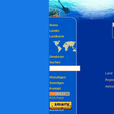
Home
Länder
Landkarte
Gewässer
Suchen
Land:
Hinzufügen
Regio
Sonstiges
Adres
Kontakt
RSS Feed
06.08.2026 16:28