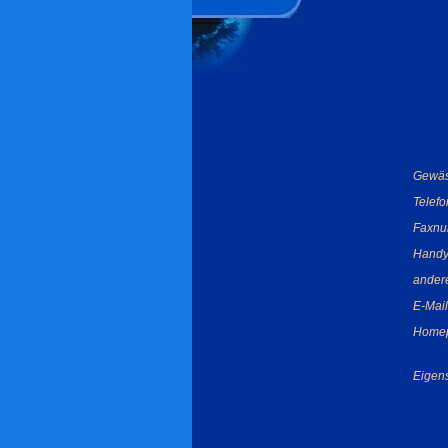
Gewäs
Telef
Faxnu
Handy
ander
E-Mail
Home
Eigens