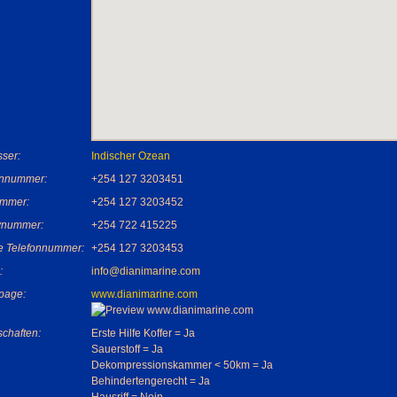
ser:
Indischer Ozean
onnummer:
+254 127 3203451
mmer:
+254 127 3203452
nummer:
+254 722 415225
e Telefonnummer:
+254 127 3203453
:
info@dianimarine.com
page:
www.dianimarine.com
chaften:
Erste Hilfe Koffer = Ja
Sauerstoff = Ja
Dekompressionskammer < 50km = Ja
Behindertengerecht = Ja