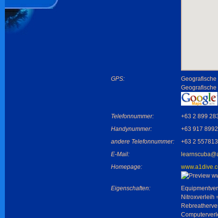
GPS:
Geografische 
Geografische
Telefonnummer:
+63 2 899 28
Handynummer:
+63 917 899
andere Telefonnummer:
+63 2 55781
E-Mail:
learnscuba@
Homepage:
www.a1dive.
Eigenschaften:
Equipmentverl
Nitroxverleih 
Rebreatherver
Computerverl