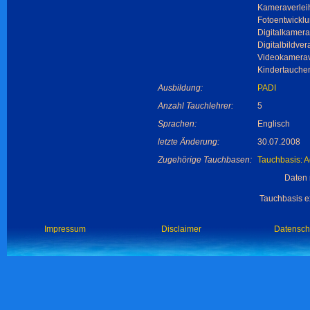
Kameraverlei
Fotoentwicklu
Digitalkamera
Digitalbildver
Videokamerav
Kindertauche
Ausbildung:
PADI
Anzahl Tauchlehrer:
5
Sprachen:
Englisch
letzte Änderung:
30.07.2008
Zugehörige Tauchbasen:
Tauchbasis: 
Daten 
Tauchbasis ex
Impressum
Disclaimer
Datensch