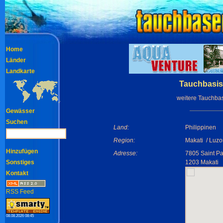
Home
Länder
Landkarte
Tauchbasis
weitere Tauchba
Gewässer
Suchen
Land:
Philippinen
Region:
Makati / Luzo
Hinzufügen
Adresse:
7805 Saint Pa
Sonstiges
1203 Makati
Kontakt
RSS Feed
08.08.2026 08:45