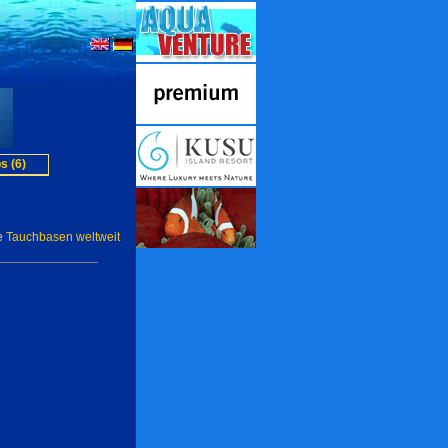
s (6)
e
Tauchbasen weltweit