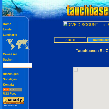
Home
Länder
Landkarte
Alle (1)
Tauchbasen
Tauchbasen St. Cr
Gewässer
Suchen
Hinzufügen
Sonstiges
Kontakt
RSS Feed
03.08.2026 23:06