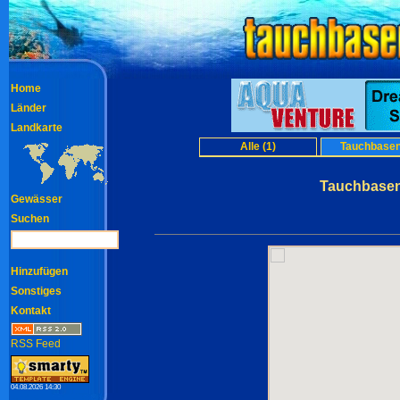
Home
Länder
Landkarte
Alle (1)
Tauchbasen
Tauchbasen
Gewässer
Suchen
Hinzufügen
Sonstiges
Kontakt
RSS Feed
04.08.2026 14:30