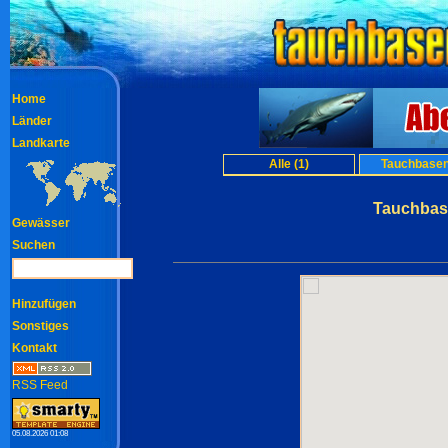
Home
Länder
Landkarte
Alle (1)
Tauchbasen
Tauchbas
Gewässer
Suchen
Hinzufügen
Sonstiges
Kontakt
RSS Feed
05.08.2026 01:08