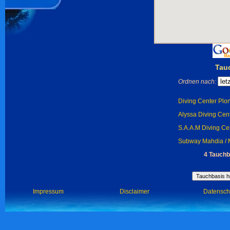
Tau
Ordnen nach:
Diving Center Plon
Alyssa Diving Cent
S.A.A.M Diving Cen
Subway Mahdia / 
4 Tauchb
Impressum
Disclaimer
Datensch