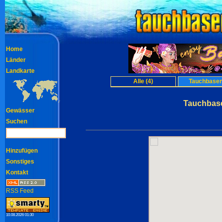
Home
Länder
Landkarte
Alle (4)
Tauchbasen
Tauchbase
Gewässer
Suchen
Hinzufügen
Sonstiges
Kontakt
RSS Feed
10.08.2026 01:30