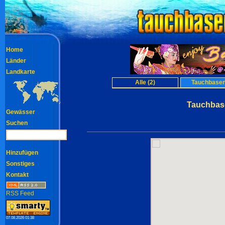
Home
Länder
Landkarte
Alle (2)
Tauchbasen
Tauchbase
Gewässer
Suchen
Hinzufügen
Sonstiges
Kontakt
RSS Feed
07.08.2026 01:38