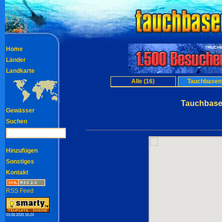
Home
Länder
Landkarte
Alle (16)
Tauchbasen 
Tauchbasen
Gewässer
Suchen
Hinzufügen
Sonstiges
Kontakt
RSS Feed
03.08.2026 16:24