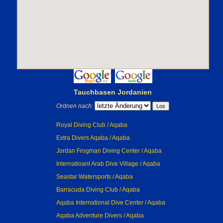
Tauchbasen Jordanien
Ordnen nach:
Royal Diving Club / Aqaba
Extra Divers Aqaba / Aqaba
Jordan Frogman Diving Center / Aqaba
Internatioanl Arab Dive Village / Aqaba
Seastar Watersports / Aqaba
Barracuda Diving Club / Aqaba
Aqaba International Dive Center / Aqaba
Aqaba Adventure Divers / Aqaba