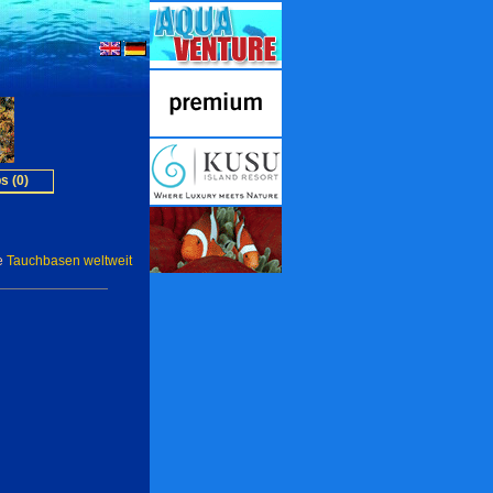
s (0)
e
Tauchbasen weltweit