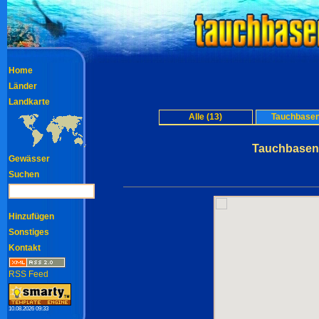
Home
Länder
Landkarte
Alle (13)
Tauchbasen
Tauchbasen
Gewässer
Suchen
Hinzufügen
Sonstiges
Kontakt
RSS Feed
10.08.2026 09:33