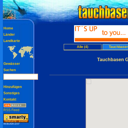
Home
Länder
Landkarte
Alle (4)
Tauchbasen
Tauchbasen G
Gewässer
Suchen
Hinzufügen
Sonstiges
Kontakt
RSS Feed
09.08.2026 22:07