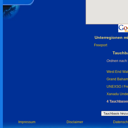
Unterregionen m
Freeport
Tauchb
Ordnen nach:
West End Wat
Grand Bahama
UNEXSO / Fre
Xanadu Under
4 Tauchbase
Impressum
Disclaimer
Datensch