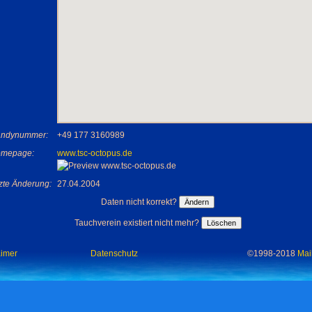
ndynummer:
+49 177 3160989
mepage:
www.tsc-octopus.de
tzte Änderung:
27.04.2004
Daten nicht korrekt?
Tauchverein existiert nicht mehr?
aimer
Datenschutz
©1998-2018
Mai