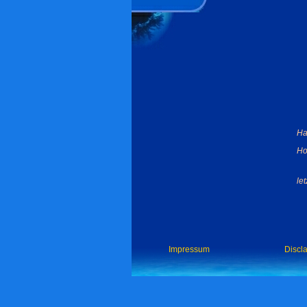
Ha
Ho
le
Impressum
Discl