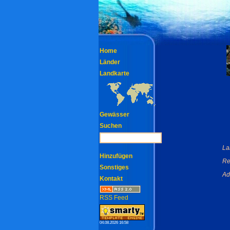
Home
Länder
Landkarte
Gewässer
Suchen
La
Hinzufügen
Re
Sonstiges
Ad
Kontakt
RSS Feed
04.08.2026 16:58