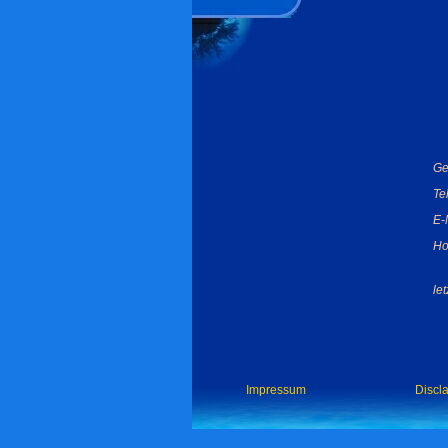
Ge
Te
E-
Ho
le
Impressum
Discl