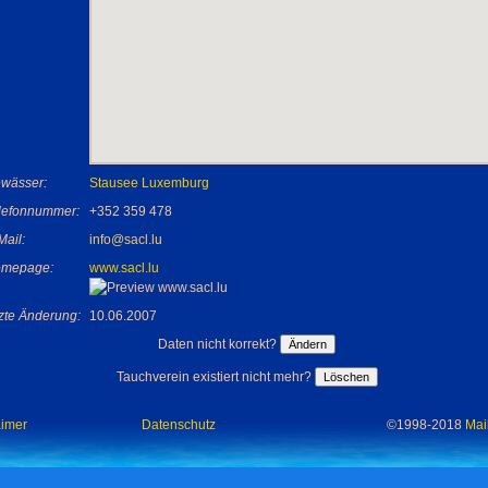
wässer:
Stausee Luxemburg
lefonnummer:
+352 359 478
Mail:
info@sacl.lu
mepage:
www.sacl.lu
tzte Änderung:
10.06.2007
Daten nicht korrekt?
Tauchverein existiert nicht mehr?
aimer
Datenschutz
©1998-2018
Mai