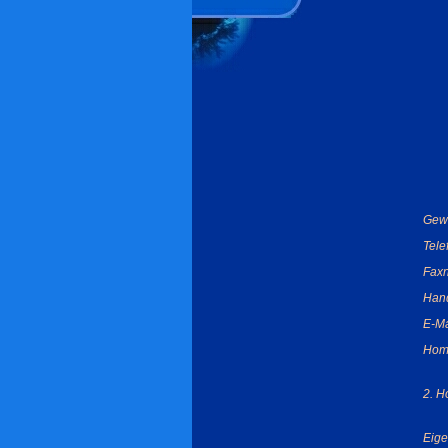
Gew
Tel
Fax
Han
E-Ma
Hom
2. 
Eige