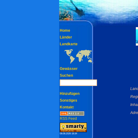
Home
Länder
Landkarte
Gewässer
Suchen
Land
Hinzufügen
Regi
Sonstiges
Inha
Kontakt
Adre
RSS Feed
08.08.2026 18:34