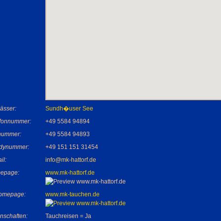
ässer:
Sundh�user See
efonnummer:
+49 5584 94894
nummer:
+49 5584 94893
dynummer:
+49 151 151 31454
il:
info@mk-hattorf.de
epage:
www.mk-hattorf.de
Homepage:
www.mk-tauchen.de
nschaften:
Tauchreisen = Ja