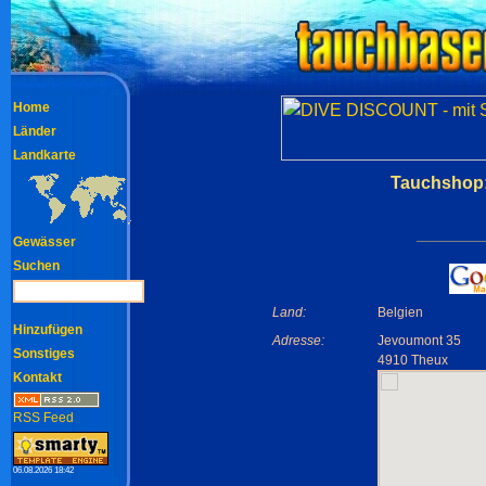
Home
Länder
Landkarte
Tauchshop:
Gewässer
Suchen
Land:
Belgien
Hinzufügen
Adresse:
Jevoumont 35
Sonstiges
4910 Theux
Kontakt
RSS Feed
06.08.2026 18:42