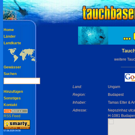
Home
Länder
Landkarte
Tauch
weitere Tau
Gewässer
Suchen
Land:
Ungarn
Hinzufügen
Region:
Budapest
Sonstiges
Inhaber:
Tamas Elter & A
Kontakt
Adresse:
Nepszinhaz utca
H-1081 Budapes
RSS Feed
07.08.2026 04:58