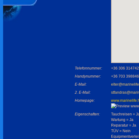
Telefonnummer:
+36 306 314742
Handynummer:
+36 703 398846
E-Mail:
elter@marinelif
2. E-Mail:
stfandras@marin
Homepage:
www.marinelife.
Eigenschaften:
Tauchreisen = J
Wartung = Ja
Reparatur = Ja
TÜV = Nein
Equipmentverlei