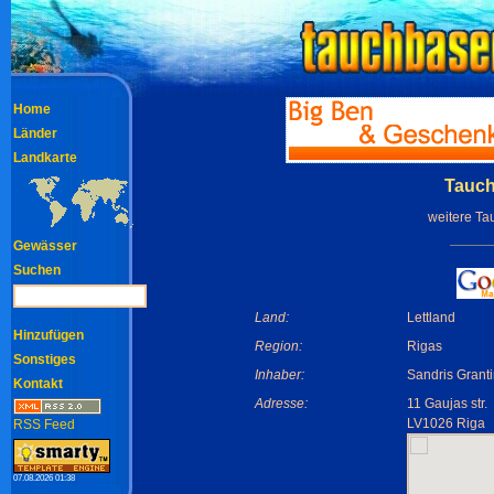
Home
Länder
Landkarte
Tauch
weitere Ta
Gewässer
Suchen
Land:
Lettland
Hinzufügen
Region:
Rigas
Sonstiges
Inhaber:
Sandris Grant
Kontakt
Adresse:
11 Gaujas str.
LV1026 Riga
RSS Feed
07.08.2026 01:38