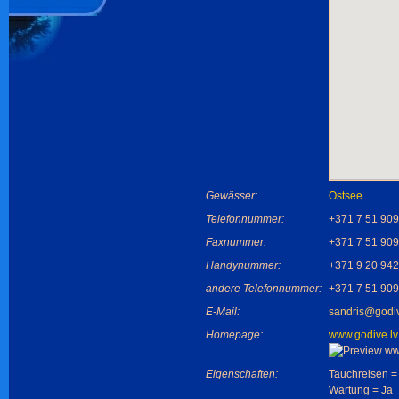
Gewässer:
Ostsee
Telefonnummer:
+371 7 51 90
Faxnummer:
+371 7 51 90
Handynummer:
+371 9 20 94
andere Telefonnummer:
+371 7 51 90
E-Mail:
sandris@godiv
Homepage:
www.godive.lv
Eigenschaften:
Tauchreisen =
Wartung = Ja