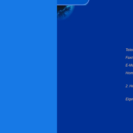
Tel
Fax
E-Ma
Hom
2. 
Eige