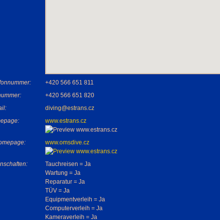
efonnummer:
+420 566 651 811
nummer:
+420 566 651 820
il:
diving@estrans.cz
epage:
www.estrans.cz
Homepage:
www.omsdive.cz
nschaften:
Tauchreisen = Ja
Wartung = Ja
Reparatur = Ja
TÜV = Ja
Equipmentverleih = Ja
Computerverleih = Ja
Kameraverleih = Ja