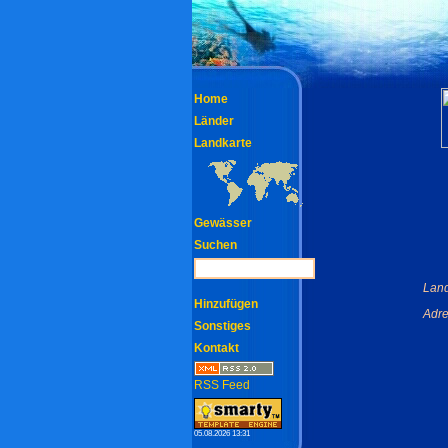
Home
Länder
Landkarte
Gewässer
Suchen
Land
Hinzufügen
Adre
Sonstiges
Kontakt
RSS Feed
05.08.2026 13:31