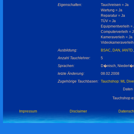
Eigenschaften:
Tauchreisen = Ja
Wartung = Ja
Reparatur = Ja
TÜV = Ja
Equipmentverleih = 
Computerverleih = 
Kameraverleih = Ja
Videokameraverleih
Ausbildung:
BSAC
,
DAN
,
IANTD
Anzahl Tauchlehrer:
5
Sprachen:
D�nisch, Niederl�nd
letzte Änderung:
08.02.2008
Zugehörige Tauchbasen:
Tauchshop: ML Dive
Daten 
Tauchshop ex
Impressum
Disclaimer
Datensch