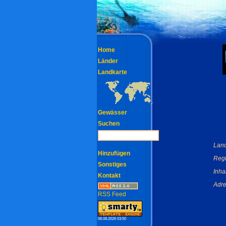
Home
Länder
Landkarte
Gewässer
Suchen
Land
Hinzufügen
Regi
Sonstiges
Inha
Kontakt
Adre
RSS Feed
06.08.2026 03:50