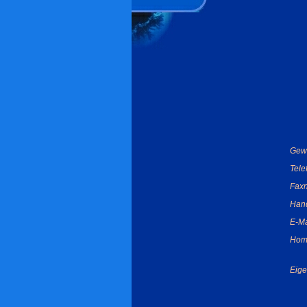
Gew
Tel
Fax
Han
E-Ma
Hom
Eige