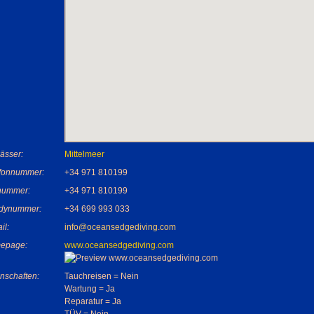
ässer:
Mittelmeer
efonnummer:
+34 971 810199
nummer:
+34 971 810199
dynummer:
+34 699 993 033
il:
info@oceansedgediving.com
epage:
www.oceansedgediving.com
nschaften:
Tauchreisen = Nein
Wartung = Ja
Reparatur = Ja