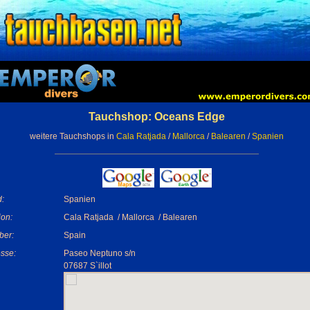
Tauchshop: Oceans Edge
weitere Tauchshops in
Cala Ratjada
/
Mallorca
/
Balearen
/
Spanien
:
Spanien
on:
Cala Ratjada / Mallorca / Balearen
ber:
Spain
sse:
Paseo Neptuno s/n
07687 S`illot