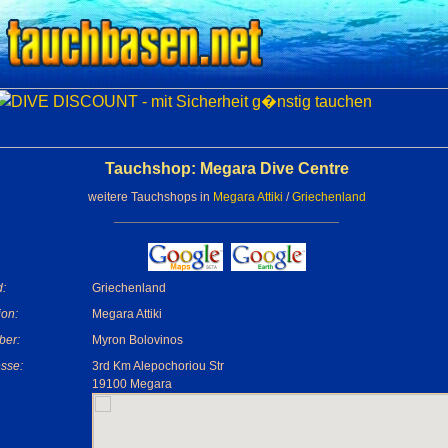
Tauchshop: Megara Dive Centre
weitere Tauchshops in
Megara Attiki
/
Griechenland
:
Griechenland
on:
Megara Attiki
ber:
Myron Bolovinos
sse:
3rd Km Alepochoriou Str
19100 Megara