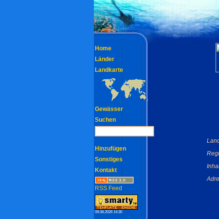
Home
Länder
Landkarte
Gewässer
Suchen
Land
Hinzufügen
Regi
Sonstiges
Inha
Kontakt
Adre
RSS Feed
09.08.2026 14:30