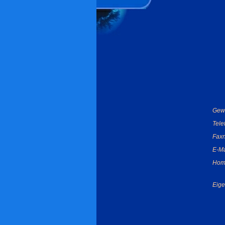
Gew
Tel
Fax
E-Ma
Hom
Eige