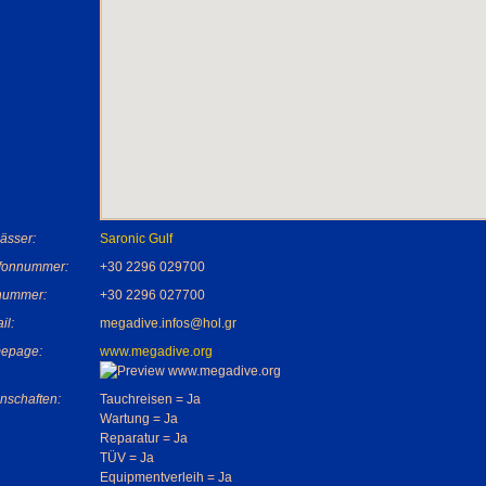
ässer:
Saronic Gulf
efonnummer:
+30 2296 029700
nummer:
+30 2296 027700
il:
megadive.infos@hol.gr
epage:
www.megadive.org
nschaften:
Tauchreisen = Ja
Wartung = Ja
Reparatur = Ja
TÜV = Ja
Equipmentverleih = Ja