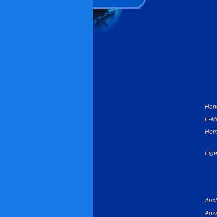
Han
E-Ma
Hom
Eige
Ausb
Anza