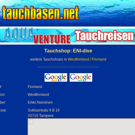
Tauchshop: ENI-dive
weitere Tauchshops in
Westfinnland
/
Finnland
:
Finnland
on:
Westfinnland
ber:
Erkki Nieminen
sse:
Sotilaankatu 9 B 16
33710 Tampere