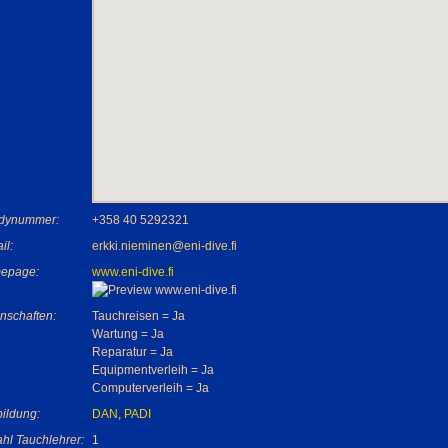
dynummer:
+358 40 5292321
il:
erkki.nieminen@eni-dive.fi
epage:
www.eni-dive.fi
nschaften:
Tauchreisen = Ja
Wartung = Ja
Reparatur = Ja
Equipmentverleih = Ja
Computerverleih = Ja
ildung:
DAN
,
PADI
hl Tauchlehrer:
1