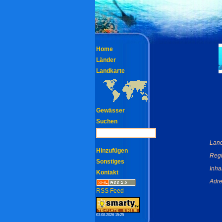
Home
Länder
Landkarte
Gewässer
Suchen
Land
Hinzufügen
Regi
Sonstiges
Inha
Kontakt
Adre
RSS Feed
03.08.2026 15:25