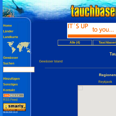
Home
Länder
Landkarte
Alle (4)
Tauchbasen
Tau
Gewässer
Gewässer Island
Suchen
Regionen
Hinzufügen
Reykjavik
Sonstiges
Kontakt
RSS Feed
08.08.2026 16:22