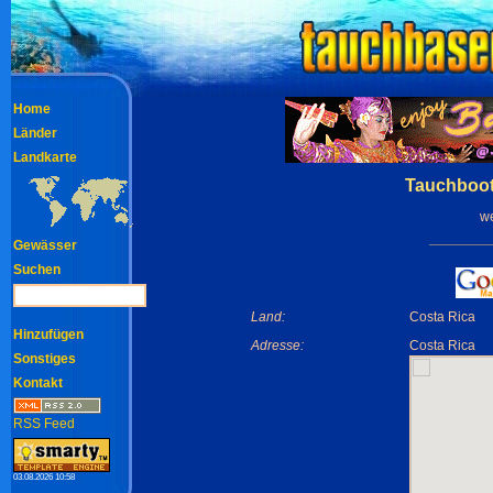
Home
Länder
Landkarte
Tauchboot
we
Gewässer
Suchen
Land:
Costa Rica
Hinzufügen
Adresse:
Costa Rica
Sonstiges
Kontakt
RSS Feed
03.08.2026 10:58