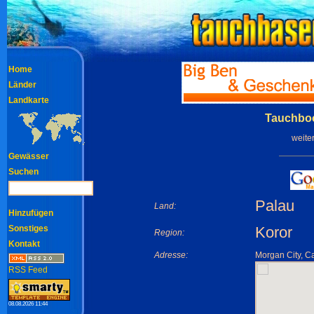
Home
Länder
Landkarte
Tauchboo
weite
Gewässer
Suchen
Palau
Land:
Hinzufügen
Sonstiges
Koror
Region:
Kontakt
Adresse:
Morgan City, 
RSS Feed
08.08.2026 11:44