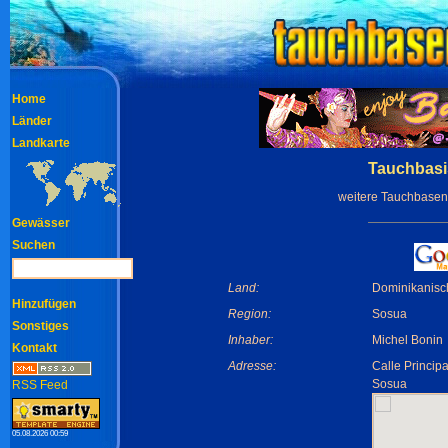
Home
Länder
Landkarte
Tauchbasi
weitere Tauchbasen
Gewässer
Suchen
Land:
Dominikanisc
Hinzufügen
Region:
Sosua
Sonstiges
Inhaber:
Michel Bonin
Kontakt
Adresse:
Calle Principa
Sosua
RSS Feed
05.08.2026 00:59