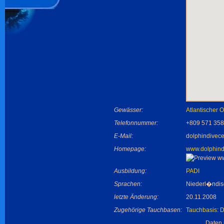
Gewässer:
Atlantischer 
Telefonnummer:
+809 571 35
E-Mail:
dolphindivec
Homepage:
www.dolphind
Ausbildung:
PADI
Sprachen:
Niederl�ndisc
letzte Änderung:
20.11.2008
Zugehörige Tauchbasen:
Tauchbasis: D
Daten 