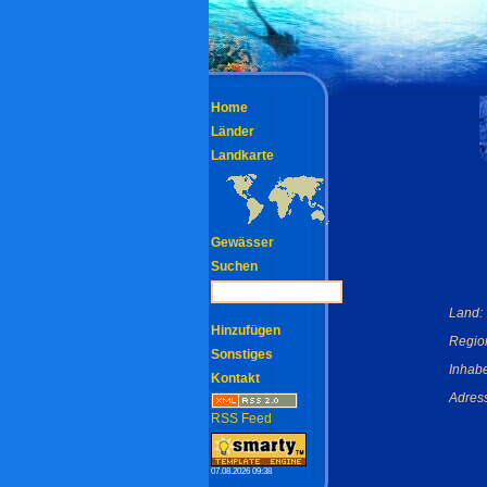
Home
Länder
Landkarte
Gewässer
Suchen
Land:
Hinzufügen
Regio
Sonstiges
Inhabe
Kontakt
Adres
RSS Feed
07.08.2026 09:38