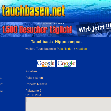
Tauchbasis: Hippocampus
weitere Tauchbasen in
Pula
/
Istrien
/
Kroatien
Kroatien
n:
Pula / Istrien
r:
Roberto Manzin
se:
Palazzine 2
52100 Pula