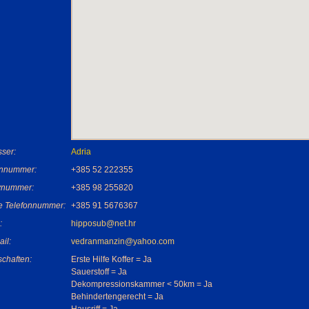
ser:
Adria
onnummer:
+385 52 222355
nummer:
+385 98 255820
e Telefonnummer:
+385 91 5676367
:
hipposub@net.hr
ail:
vedranmanzin@yahoo.com
chaften:
Erste Hilfe Koffer = Ja
Sauerstoff = Ja
Dekompressionskammer < 50km = Ja
Behindertengerecht = Ja