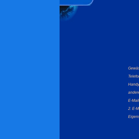
Gewäs
Telef
Handy
ander
E-Mail
2. E-M
Eigens