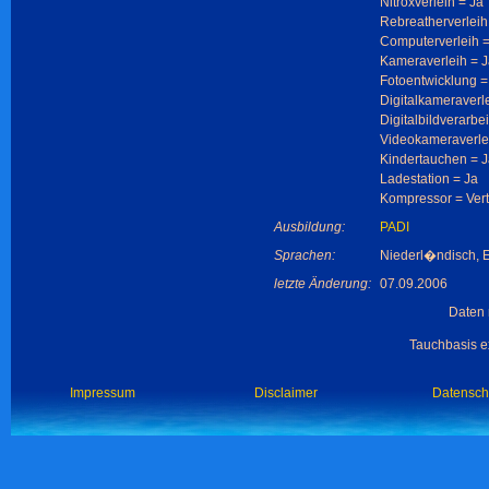
Nitroxverleih = Ja
Rebreatherverleih
Computerverleih =
Kameraverleih = 
Fotoentwicklung =
Digitalkameraverl
Digitalbildverarbe
Videokameraverle
Kindertauchen = 
Ladestation = Ja
Kompressor = Vert
Ausbildung:
PADI
Sprachen:
Niederl�ndisch, En
letzte Änderung:
07.09.2006
Daten 
Tauchbasis ex
Impressum
Disclaimer
Datensch