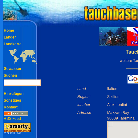
Home
Länder
Landkarte
Tauch
weitere T
Gewässer
Suchen
Land:
Italien
Hinzufügen
Region:
Sizilien
Sonstiges
Inhaber:
Alex Lentini
Kontakt
Adresse:
Mazzaro Bay
98039 Taormina
RSS Feed
05.08.2026 14:04