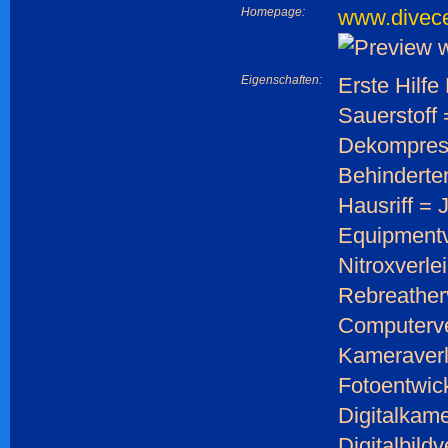
Homepage:
www.divece
Eigenschaften:
Erste Hilfe
Sauerstoff 
Dekompres
Behinderte
Hausriff = 
Equipmentv
Nitroxverle
Rebreather
Computerve
Kameraverl
Fotoentwic
Digitalkame
Digitalbild