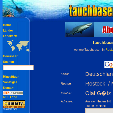
Home
Länder
Landkarte
Tauchbasis
weitere Tauchbasen in
Rost
Gewässer
Suchen
Deutschlan
Land:
Hinzufügen
Sonstiges
Rostock /
Region:
Kontakt
Olaf G�tz 
Inhaber:
RSS Feed
Adresse:
Am Yachthafen 1-8
18119 Rostock
08.08.2026 20:56