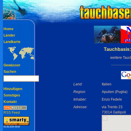
Home
Länder
Landkarte
Tauchbasis:
weitere Tau
Gewässer
Suchen
Land:
Italien
Hinzufügen
Region:
Apulien (Puglia)
Sonstiges
Inhaber:
Enzo Fedele
Kontakt
Adresse:
via Trento 23
73014 Gallipoli
RSS Feed
05.08.2026 08:06