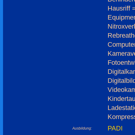
Hausriff 
Equipmen
Nitroxver
Rebreathe
Computer
Kamerave
Fotoentw
Digitalka
Digitalbi
Videokam
Kinderta
Ladestati
Kompress
PADI
Ausbildung: