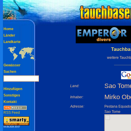
Home
Länder
Landkarte
Tauchbas
weitere Tauch
Gewässer
Suchen
Sao Tome
Land:
Hinzufügen
Sonstiges
Mirko O
Inhaber:
Kontakt
Adresse:
Pestana Equador
Sao Tome
RSS Feed
04.08.2026 20:07