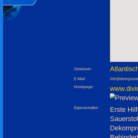
Atlantis
Gewässer:
E-Mail:
info@divingsao
Homepage:
www.divi
Eigenschaften:
Erste Hil
Sauerstof
Dekompr
Behinder