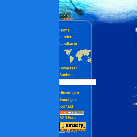
Home
Länder
Landkarte
Gewässer
Suchen
La
Hinzufügen
In
Sonstiges
Ad
Kontakt
RSS Feed
06.08.2026 07:33