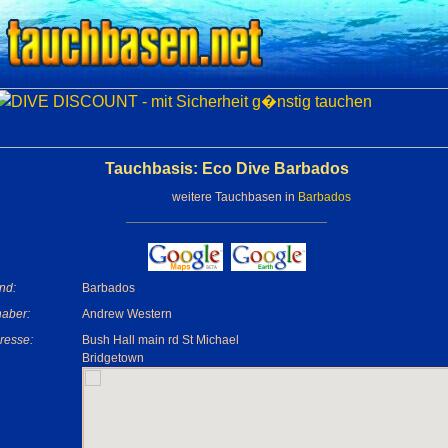
Tauchbasis: Eco Dive Barbados
weitere Tauchbasen in
Barbados
nd:
Barbados
haber:
Andrew Western
resse:
Bush Hall main rd St Michael
Bridgetown