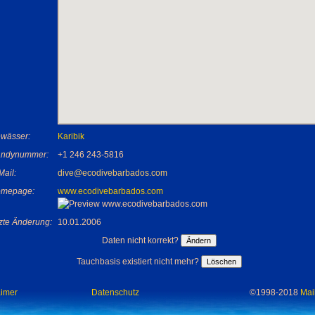
wässer:
Karibik
ndynummer:
+1 246 243-5816
Mail:
dive@ecodivebarbados.com
mepage:
www.ecodivebarbados.com
tzte Änderung:
10.01.2006
Daten nicht korrekt?
Tauchbasis existiert nicht mehr?
aimer
Datenschutz
©1998-2018
Mai