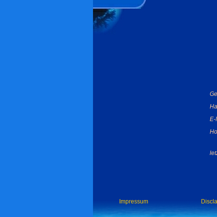
Ge
Ha
E-
Ho
le
Impressum
Discl