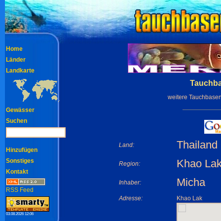
Home
Länder
Landkarte
Tauchba
weitere Tauchbasen
Gewässer
Suchen
Thailand
Land:
Hinzufügen
Sonstiges
Khao La
Region:
Kontakt
Micha
Inhaber:
RSS Feed
Adresse:
Khao Lak
03.08.2026 12:06