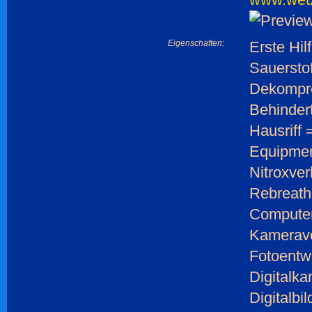
Eigenschaften:
Erste Hil
Sauerstof
Dekompr
Behinder
Hausriff 
Equipmen
Nitroxver
Rebreath
Computer
Kamerave
Fotoentw
Digitalka
Digitalbi