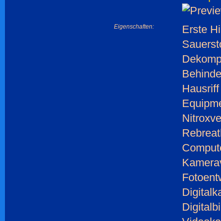
Eigenschaften:
Erste Hi
Sauersto
Dekomp
Behinde
Hausriff
Equipme
Nitroxve
Rebreat
Compute
Kamerav
Fotoent
Digitalk
Digitalb