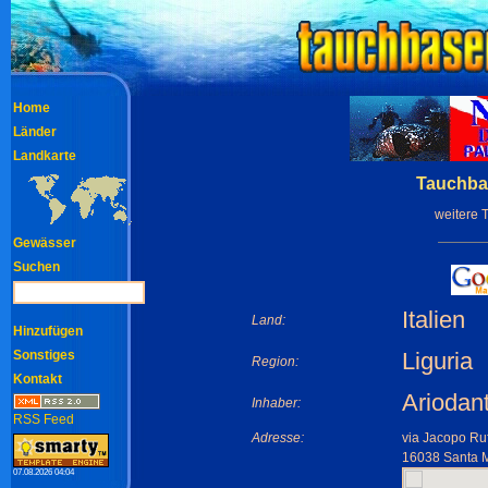
Home
Länder
Landkarte
Tauchbas
weitere 
Gewässer
Suchen
Italien
Land:
Hinzufügen
Sonstiges
Liguria
Region:
Kontakt
Ariodant
Inhaber:
RSS Feed
Adresse:
via Jacopo Ruf
16038 Santa M
07.08.2026 04:04