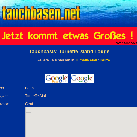
Tauchbasis: Turneffe Island Lodge
weitere Tauchbasen in
Turneffe Atoll
/
Belize
nd:
Belize
gion:
Turneffe Atoll
resse:
Genf