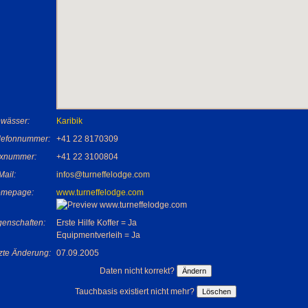
wässer:
Karibik
lefonnummer:
+41 22 8170309
xnummer:
+41 22 3100804
Mail:
infos@turneffelodge.com
mepage:
www.turneffelodge.com
genschaften:
Erste Hilfe Koffer = Ja
Equipmentverleih = Ja
tzte Änderung:
07.09.2005
Daten nicht korrekt?
Tauchbasis existiert nicht mehr?