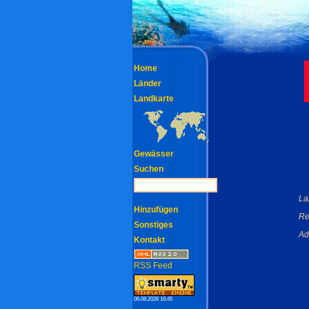
Home
Länder
Landkarte
Gewässer
Suchen
La
Hinzufügen
Re
Sonstiges
Ad
Kontakt
RSS Feed
06.08.2026 16:45