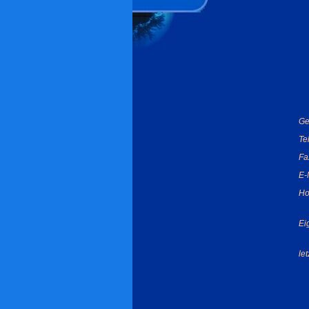
Ge
Te
Fa
E-
Ho
Ei
le