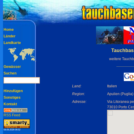
Home
Länder
Landkarte
Tauchbasi
weitere Tauch
Gewässer
Suchen
Land:
Italien
Hinzufügen
Region:
Apulien (Puglia)
Sonstiges
Adresse:
Via Litoranea per
Kontakt
73010 Porto Ces
RSS Feed
08.08.2026 06:52