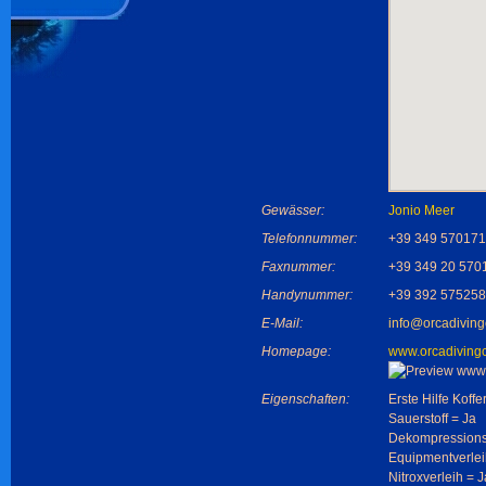
Gewässer:
Jonio Meer
Telefonnummer:
+39 349 57017
Faxnummer:
+39 349 20 570
Handynummer:
+39 392 57525
E-Mail:
info@orcadivingc
Homepage:
www.orcadivingce
Eigenschaften:
Erste Hilfe Koffe
Sauerstoff = Ja
Dekompressions
Equipmentverlei
Nitroxverleih = J