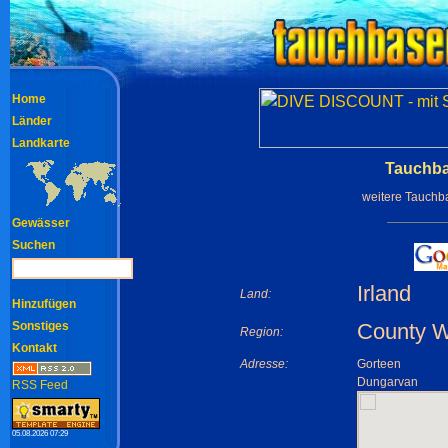
Home
Länder
Landkarte
Tauchba
weitere Tauchb
Gewässer
Suchen
Irland
Land:
Hinzufügen
Sonstiges
County W
Region:
Kontakt
Adresse:
Gorteen
Dungarvan
RSS Feed
05.08.2026 07:29