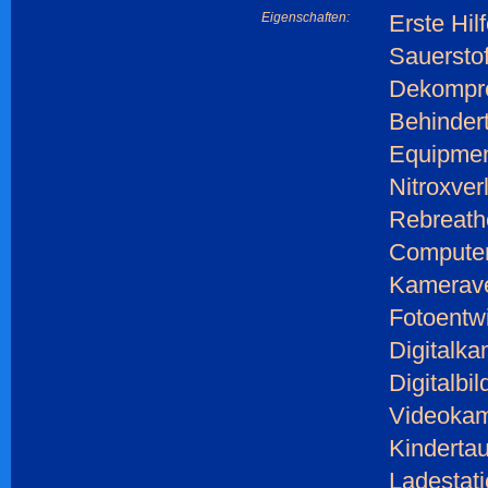
Eigenschaften:
Erste Hil
Sauerstof
Dekompr
Behinder
Equipmen
Nitroxver
Rebreathe
Computer
Kamerave
Fotoentw
Digitalka
Digitalbi
Videokam
Kinderta
Ladestati